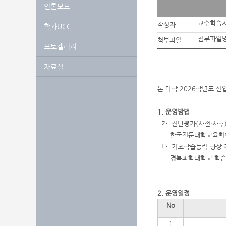
언론보도
교수학습
작성자
학과UCC
첨부파일명
첨부파일
포토갤러리
자료실
본 대학 2026학년도 
1. 운영방법
가. 진단평가(사전·사후
- 한국전문대학교육협의
나. 기초학습능력 향상 
- 경북과학대학교 학습관
2. 운영일정
No
1