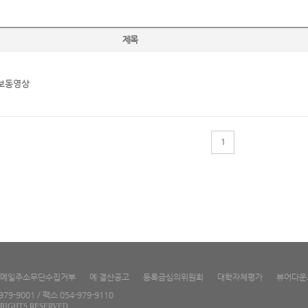
제목
보동영상
1
메일주소무단수집거부
예·결산공고
등록금심의위원회
대학자체평가
뷰어다운
9-9001 / 팩스 054-979-9110
RIGHTS RESERVED.