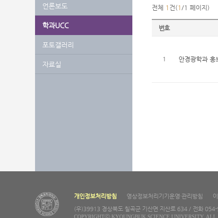
언론보도
전체
1
건(
1
/1 페이지)
학과UCC
번호
포토갤러리
1
안경광학과 홍
자료실
개인정보처리방침
영상정보처리기기운영·관리방침
이
(우)39913 경상북도 칠곡군 기산면 지산로 634 / 전화 054-97
COPYRIGHTⓒ KYOUNGBUK SCIENCE UNIVERSITY. ALL 