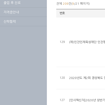
졸업 후 진로
전체
209
건(
9
/21 페이지)
자격증안내
번호
산학협력
129
(재)인천인재육성재단 인천평
128
2020년도 제2회 경상북도
127
[인사혁신처]2020년 상반