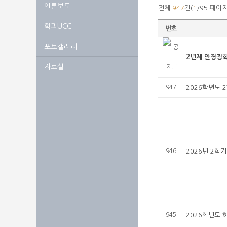
언론보도
전체
947
건(
1
/95 페이지
학과UCC
번호
포토갤러리
2년제 안경광
자료실
947
2026학년도 
946
2026년 2학
945
2026학년도 